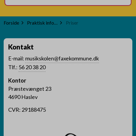
Forside
Praktisk information
Priser
Kontakt
E-mail:
musikskolen@faxekommune.dk
Tlf.:
56 20 38 20
Kontor
Præstevænget 23
4690 Haslev
CVR: 29188475