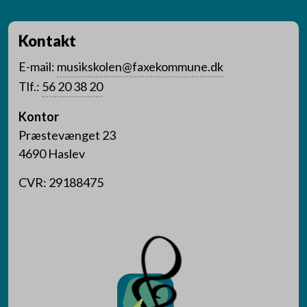
Kontakt
E-mail:
musikskolen@faxekommune.dk
Tlf.:
56 20 38 20
Kontor
Præstevænget 23
4690 Haslev
CVR: 29188475