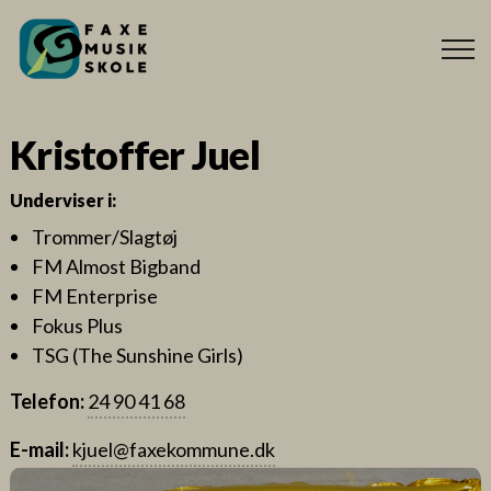
Kristoffer Juel
Underviser i:
Trommer/Slagtøj
FM Almost Bigband
FM Enterprise
Fokus Plus
TSG (The Sunshine Girls)
Telefon:
24 90 41 68
E-mail:
kjuel@faxekommune.dk