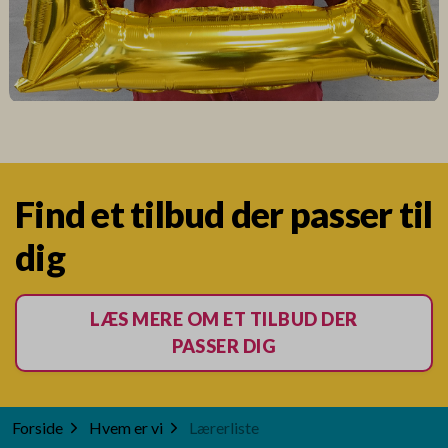
Find et tilbud der passer til
dig
LÆS MERE OM ET TILBUD DER
PASSER DIG
Forside
Hvem er vi
Lærerliste